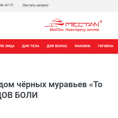
66-47-71
Листать каталог
ЛЯ ЛИЦА
ДЛЯ ТЕЛА
ДЛЯ ВОЛОС
МАКИЯЖ
ГИГИЕНА
атегории
Категории
Категории
Категории
ремы для рук
Шампуни
Для губ
Зубные пасты
дом чёрных муравьев «То
ремы для тела
Бальзамы
Для глаз
Для интимной гигиены
редства для ног
Сопутствующие товары
Тональные средства и пудры
Прокладки
ДОВ БОЛИ
уход
опутствующие товары
Сопутствующие товары
Дезодоранты
Все товары в категории
Зубные щетки
се товары в категории
Все товары в категории
Антибактериальные носк