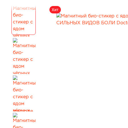
Для коррекции веса
Мужчинам
Хит
Детокс и лимфодренаж
Сопутствующи
Для нервной системы
Все товары в 
Для работы мозга и памяти
Активное долголетие
Для кожи, волос и ногтей
Для женского здоровья
Для мужского здоровья
Для детского здоровья
Для пищеварения и обмена веществ
При диабете
Для мочеполовой системы
Сопутствующие товары