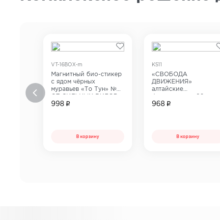
VT-16BOX-m
KS11
Магнитный био-стикер
«СВОБОДА
с ядом чёрных
ДВИЖЕНИЯ»
муравьев «То Тун» №6
алтайские
ОТ СИЛЬНЫХ ВИДОВ
фитокапсулы, 60 шт.
БОЛИ
998
968
В корзину
В корзину