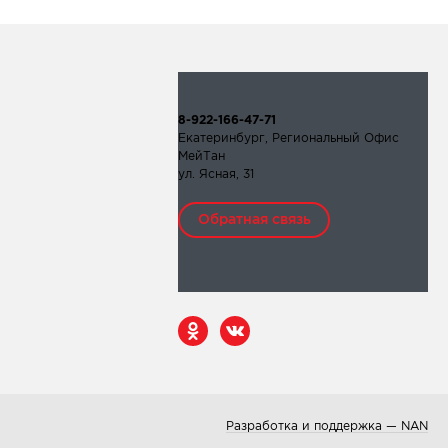
8-922-166-47-71
Екатеринбург, Региональный Офис
МейТан
ул. Ясная, 31
Обратная связь
Разработка и поддержка — NAN