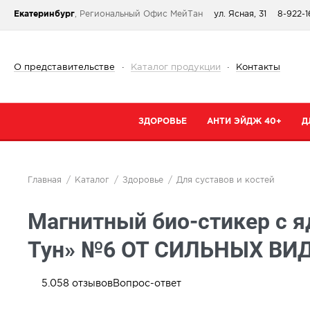
Екатеринбург
, Региональный Офис МейТан
ул. Ясная, 31
8-922-1
О представительстве
·
Каталог продукции
·
Контакты
ЗДОРОВЬЕ
АНТИ ЭЙДЖ 40+
Д
Категории
Категории
К
Главная
Каталог
Здоровье
Для суставов и костей
При простуде
Очищение
К
Магнитный био-стикер с я
Тонизирующие и общеукрепляющие
Кремы
К
Коллаген
Маски
С
Тун» №6 ОТ СИЛЬНЫХ ВИ
От паразитов
Специальный 
С
Для сердца и сосудов
Сыворотки
5.0
58
отзывов
Вопрос-ответ
В
Для суставов и костей
Для губ