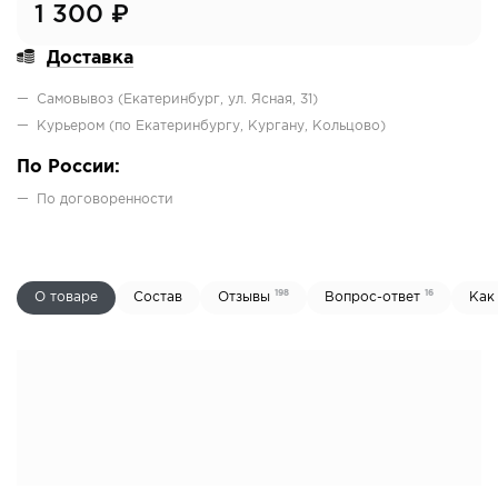
1 300
₽
Доставка
Самовывоз (Екатеринбург, ул. Ясная, 31)
Курьером (по Екатеринбургу, Кургану, Кольцово)
По России:
По договоренности
198
16
О товаре
Состав
Отзывы
Вопрос-ответ
Как