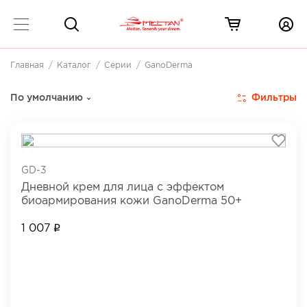
Главная
Каталог
Серии
GanoDerma
Косметика для лица и шеи GanoDerma
1 товар
Фильтры
По умолчанию
GD-3
Дневной крем для лица с эффектом
биоармирования кожи GanoDerma 50+
1 007